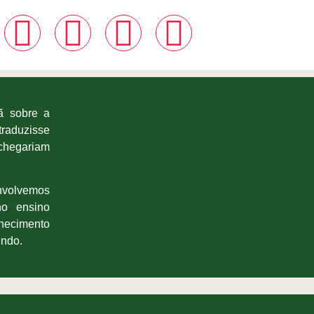
ã sobre a
traduzisse
 chegariam
envolvemos
no ensino
nhecimento
indo.