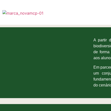
A partir
biodivers
de forma 
aos aluno
Em parcer
um conju
fundament
do cenári